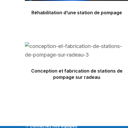
Réhabilitation d’une station de pompage
Systèmes d’irrigation, arrosage, pompage et filtration
Automatisation, gestion à distance
Conception et fabrication de stations de
NOS AGENCES
pompage sur radeau
SOVERDI 82
Verdun-sur-Garonne – Siège et export
SOVERDI 40
Saint-Paul-lès-Dax
SOVERDI 33
Mios
SOVERDI 31
Noe
→
Contactez nos équipes