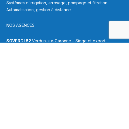
Systèmes d’irrigation, arrosage, pompage et filtration
Automatisation, gestion à distance
NOS AGENCES
SOVERDI 82
Verdun-sur-Garonne – Siège et export
SOVERDI 40
Saint-Paul-lès-Dax
SOVERDI 33
Mios
SOVERDI 31
Noe
→
Contactez nos équipes
NAVIGATION
Accueil